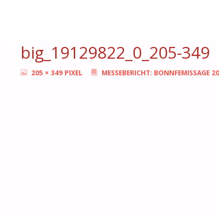
START
AKTUELLES
MESSEBERICHT: BONNFEMISSAGE 2011
BONN
FEMMES
big_19129822_0_205-349
ORIGINALGRÖSSE
205 × 349
PIXEL
MESSEBERICHT: BONNFEMISSAGE 2