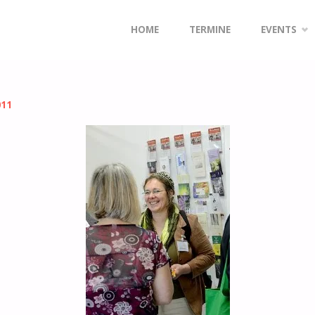
BIG_19129822_0_205-349
Zum
HOME
TERMINE
EVENTS
Inhalt
springen
011