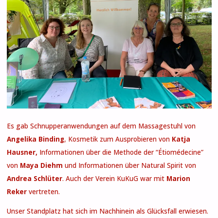
Es gab Schnupperanwendungen auf dem Massagestuhl von
Angelika Binding
, Kosmetik zum Ausprobieren von
Katja
Hausner,
Informationen über die Methode der “Étiomédecine”
von
Maya
Diehm
und Informationen über Natural Spirit von
Andrea Schlüter
. Auch der Verein KuKuG war mit
Marion
Reker
vertreten.
Unser Standplatz hat sich im Nachhinein als Glücksfall erwiesen.