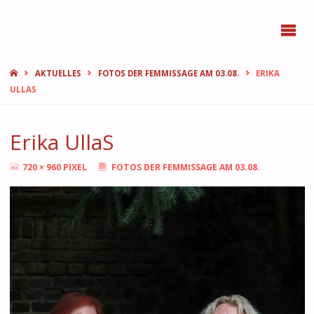
BONN
FEMMES
START
AKTUELLES
FOTOS DER FEMMISSAGE AM 03.08.
ERIKA
ULLAS
Erika UllaS
ORIGINALGRÖSSE
720 × 960
PIXEL
FOTOS DER FEMMISSAGE AM 03.08.