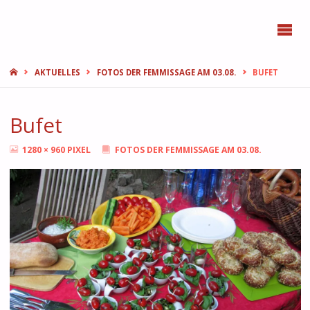
BONN
FEMMES
START
AKTUELLES
FOTOS DER FEMMISSAGE AM 03.08.
BUFET
Bufet
ORIGINALGRÖSSE
1280 × 960
PIXEL
FOTOS DER FEMMISSAGE AM 03.08.