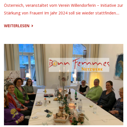
Österreich, veranstaltet vom Verein Willendorferin – Initiative zur
Stärkung von Frauen! Im Jahr 2024 soll sie wieder stattfinden....
"GÖTTINNENKONFERENZ
WEITERLESEN
2024
–
MÖGLICH?"