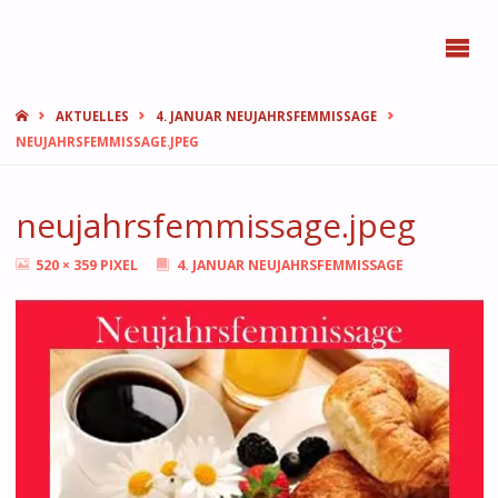
BONN
FEMMES
START
AKTUELLES
4. JANUAR NEUJAHRSFEMMISSAGE
NEUJAHRSFEMMISSAGE.JPEG
neujahrsfemmissage.jpeg
ORIGINALGRÖSSE
520 × 359
PIXEL
4. JANUAR NEUJAHRSFEMMISSAGE