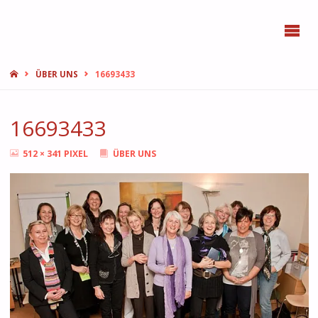
BONN
FEMMES
START
ÜBER UNS
16693433
16693433
ORIGINALGRÖSSE
512 × 341
PIXEL
ÜBER UNS