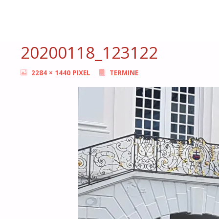
START
TERMINE
20200118_123122
BONN
FEMMES
20200118_123122
ORIGINALGRÖSSE
2284 × 1440
PIXEL
TERMINE