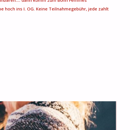
ereinbaren…. dann komm zum Bonn Femmes
e hoch ins I. OG. Keine Teilnahmegebühr, jede zahlt