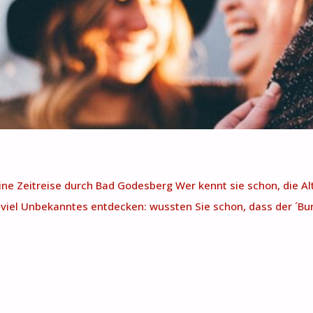
ine Zeitreise durch Bad Godesberg Wer kennt sie schon, die A
 viel Unbekanntes entdecken: wussten Sie schon, dass der ´Bur