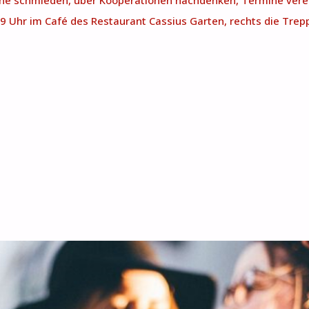
läne schmieden, über Kooperationen nachdenken, Termine v
 Uhr im Café des Restaurant Cassius Garten, rechts die Trepp