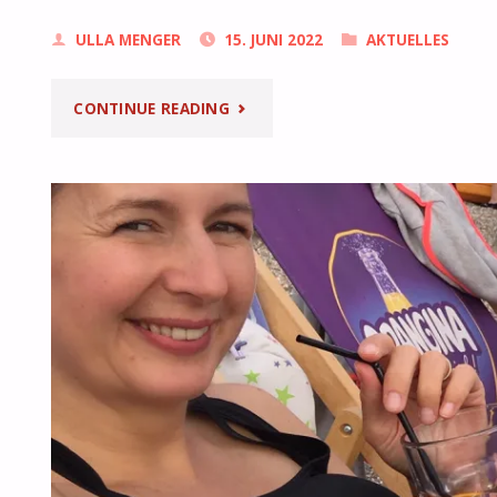
ULLA MENGER
15. JUNI 2022
AKTUELLES
"STADTFÜHRUNG
CONTINUE READING
ALT-
BAD
GODESBERG"