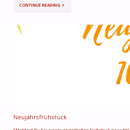
"WALK
CONTINUE READING
&
TALK
AM
24.03.23"
Neujahrsfrühstück