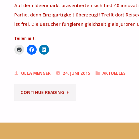
IST
Auf dem Ideenmarkt präsentierten sich fast 40 innova
Partie, denn Einzigartigkeit überzeugt! Trefft dort Reis
ONLINE!"
ist frei. Die Besucher fungieren gleichzeitig als Juroren
Teilen mit:
ULLA MENGER
24. JUNI 2015
AKTUELLES
"25.6.
CONTINUE READING
AB
16
UHR