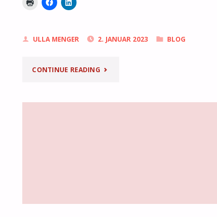
ULLA MENGER
2. JANUAR 2023
BLOG
"NEUJAHRSFRÜHSTÜCK"
CONTINUE READING