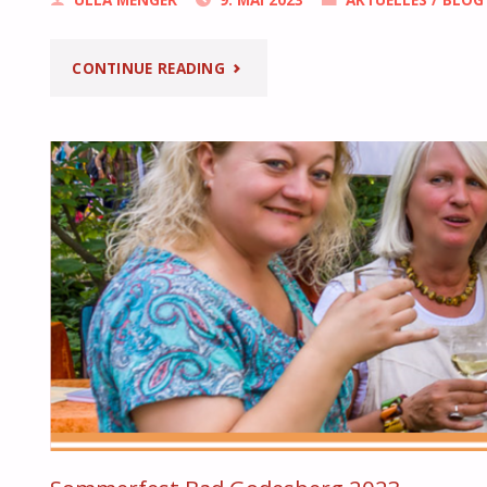
ULLA MENGER
9. MAI 2023
AKTUELLES
/
BLOG
"GÖTTINNENKONFERENZ
CONTINUE READING
2024
–
MÖGLICH?"