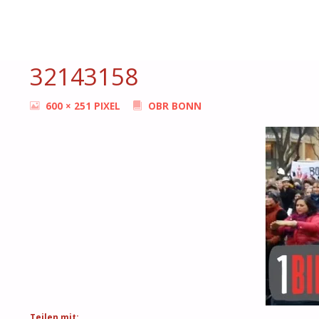
START
OBR BONN
32143158
BONN
FEMMES
32143158
ORIGINALGRÖSSE
600 × 251
PIXEL
OBR BONN
Teilen mit: