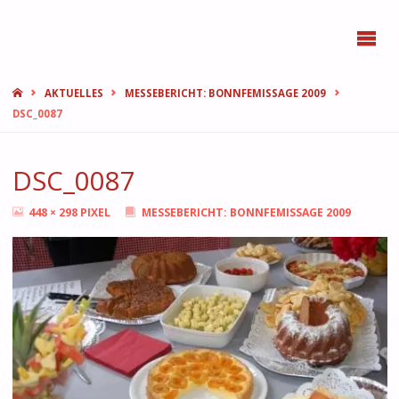
BONN
FEMMES
START
AKTUELLES
MESSEBERICHT: BONNFEMISSAGE 2009
DSC_0087
DSC_0087
ORIGINALGRÖSSE
448 × 298
PIXEL
MESSEBERICHT: BONNFEMISSAGE 2009