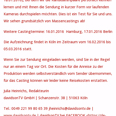
18.01.2016), bei dem wir die Kandidatenpaare persönlich kennen
lernen und mit Ihnen die Sendung in kurzer Form vor laufenden
Kameras durchspielen möchten. Dies ist ein Test für Sie und uns.
Wir sehen grundsätzlich von Massencastings ab!
Weitere Castingtermine: 16.01.2016 Hamburg, 17.01.2016 Berlin
Die Aufzeichnung findet in Köln im Zeitraum vom 16.02.2016 bis
05.03.2016 statt.
Wenn Sie zur Sendung eingeladen werden, sind Sie in der Regel
nur an einem Tag vor Ort. Die Kosten für die Anreise zu der
Produktion werden selbstverständlich vom Sender übernommen,
für das Casting können wir leider keine Reisekosten erstatten.
Julia Heinrichs, Redakteurin
davidsonTV GmbH | Schanzenstr. 38 | 51063 Köln
Tel.: 0049 221 99 80 65 39 jheinrichs@davidsontv.de |
www.davidsontv.de
| davidsonTV bei FACEBOOK <
https://de-