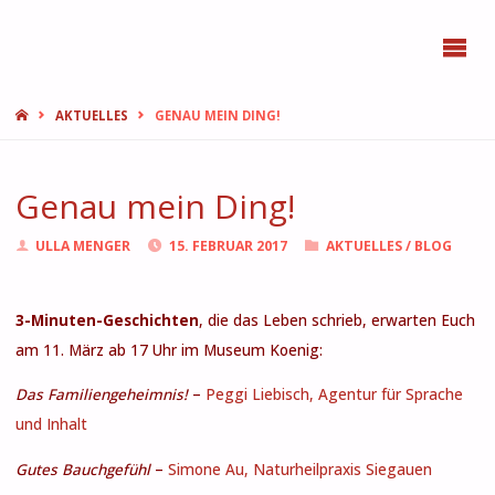
BONN
FEMMES
START
AKTUELLES
GENAU MEIN DING!
Genau mein Ding!
ULLA MENGER
15. FEBRUAR 2017
AKTUELLES
/
BLOG
3-Minuten-Geschichten
, die das Leben schrieb, erwarten Euch
am 11. März ab 17 Uhr im Museum Koenig:
Das Familiengeheimnis!
–
Peggi Liebisch, Agentur für Sprache
und Inhalt
Gutes Bauchgefühl
–
Simone Au, Naturheilpraxis Siegauen