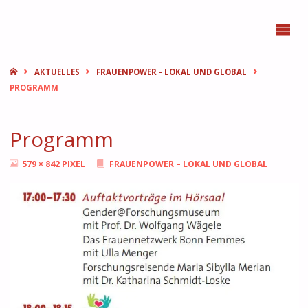
BONN
FEMMES
START
AKTUELLES
FRAUENPOWER - LOKAL UND GLOBAL
PROGRAMM
Programm
ORIGINALGRÖSSE
579 × 842
PIXEL
FRAUENPOWER – LOKAL UND GLOBAL