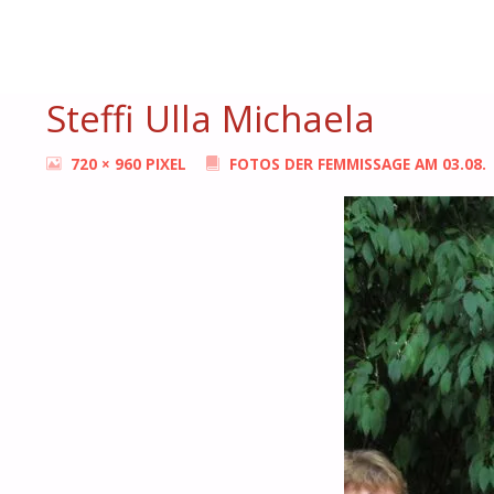
START
AKTUELLES
FOTOS DER FEMMISSAGE AM 03.08.
STE
BONN
FEMMES
Steffi Ulla Michaela
ORIGINALGRÖSSE
720 × 960
PIXEL
FOTOS DER FEMMISSAGE AM 03.08.