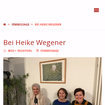
BONN
FEMMES
START
FEMMISSAGE
BEI HEIKE WEGENER
Bei Heike Wegener
ORIGINALGRÖSSE
4032 × 3024
PIXEL
FEMMISSAGE