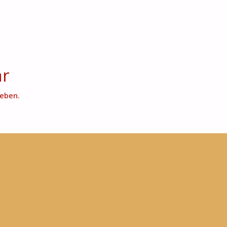
ar
eben.