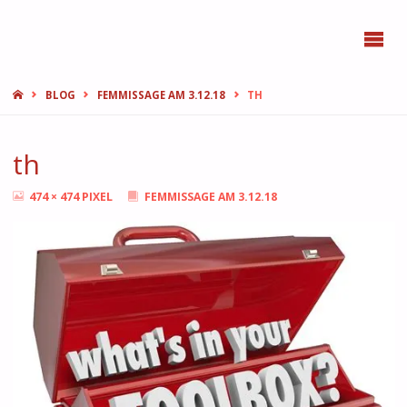
BONN
FEMMES
START
BLOG
FEMMISSAGE AM 3.12.18
TH
th
ORIGINALGRÖSSE
474 × 474
PIXEL
FEMMISSAGE AM 3.12.18