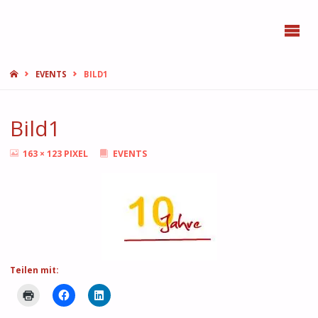
BONN
FEMMES
START
EVENTS
BILD1
Bild1
ORIGINALGRÖSSE
163 × 123
PIXEL
EVENTS
Teilen mit: