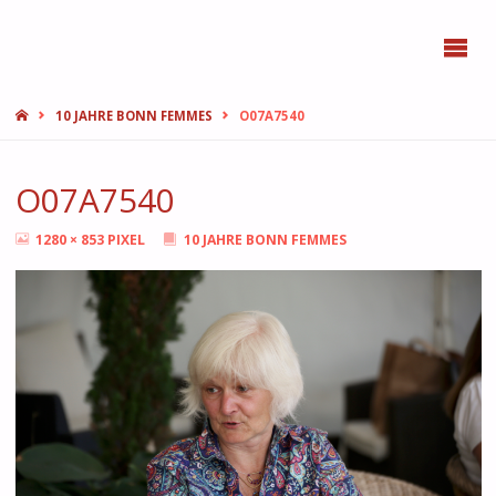
BONN
FEMMES
START
10 JAHRE BONN FEMMES
O07A7540
O07A7540
ORIGINALGRÖSSE
1280 × 853
PIXEL
10 JAHRE BONN FEMMES