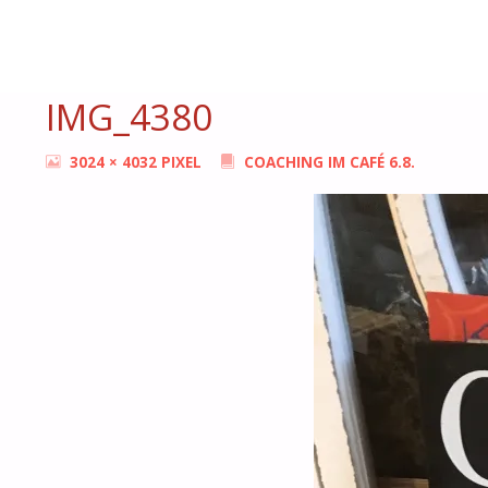
START
AKTUELLES
COACHING IM CAFÉ 6.8.
IMG_4380
BONN
FEMMES
IMG_4380
ORIGINALGRÖSSE
3024 × 4032
PIXEL
COACHING IM CAFÉ 6.8.