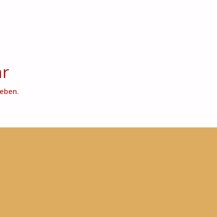
ar
eben.