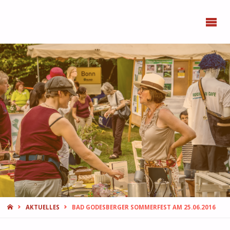
BONN
FEMMES
START
AKTUELLES
BAD GODESBERGER SOMMERFEST AM 25.06.2016