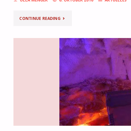
ULLA MENGER
6. OKTOBER 2016
AKTUELLES
"ZUSATZTERMIN
CONTINUE READING
SALZGROTTE
RHEIDT"