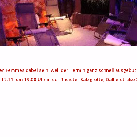
rten Femmes dabei sein, weil der Termin ganz schnell ausgebuch
.11. um 19:00 Uhr in der Rheidter Salzgrotte, Gallierstraße 