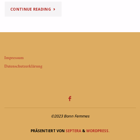
"FEMMISSAGE
CONTINUE READING
AM
5.
FEBR."
Impressum
Datenschutzerklärung
©2023 Bonn Femmes
PRÄSENTIERT VON
SEPTERA
&
WORDPRESS.