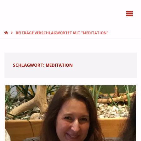
BONN
FEMMES
START
BEITRÄGE VERSCHLAGWORTET MIT "MEDITATION"
SCHLAGWORT:
MEDITATION