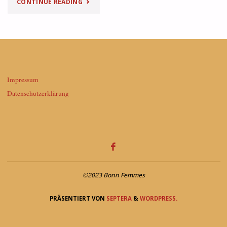
"WEG
CONTINUE READING
VOM
TRÜBSINN,
HIN
Impressum
ZUR
Datenschutzerklärung
FREUDE!"
©2023 Bonn Femmes
PRÄSENTIERT VON
SEPTERA
&
WORDPRESS.