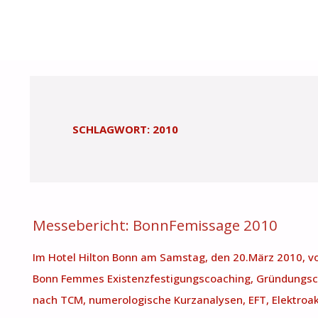
START
BEITRÄGE VERSCHLAGWORTET MIT "2010"
BONN
FEMMES
SCHLAGWORT:
2010
Messebericht: BonnFemissage 2010
Im Hotel Hilton Bonn am Samstag, den 20.März 2010, vo
Bonn Femmes Existenzfestigungscoaching, Gründungsco
nach TCM, numerologische Kurzanalysen, EFT, Elektro