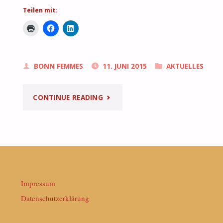
Teilen mit:
BONN FEMMES
11. JUNI 2015
AKTUELLES
"MESSEBERICHT:
CONTINUE READING
BONNFEMISSAGE
2010"
Impressum
Datenschutzerklärung